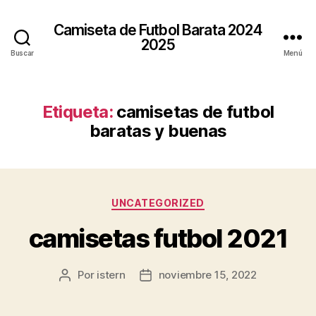
Camiseta de Futbol Barata 2024
2025
Buscar
Menú
Etiqueta:
camisetas de futbol
baratas y buenas
Categorías
UNCATEGORIZED
camisetas futbol 2021
Por
istern
noviembre 15, 2022
Autor
Fecha
de
de
la
la