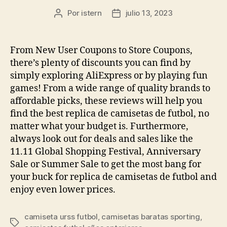
Por
istern
julio 13, 2023
Autor
Fecha
de
de
la
la
entrada
entrada
From New User Coupons to Store Coupons,
there’s plenty of discounts you can find by
simply exploring AliExpress or by playing fun
games! From a wide range of quality brands to
affordable picks, these reviews will help you
find the best replica de camisetas de futbol, no
matter what your budget is. Furthermore,
always look out for deals and sales like the
11.11 Global Shopping Festival, Anniversary
Sale or Summer Sale to get the most bang for
your buck for replica de camisetas de futbol and
enjoy even lower prices.
camiseta urss futbol
,
camisetas baratas sporting
,
Etiquetas