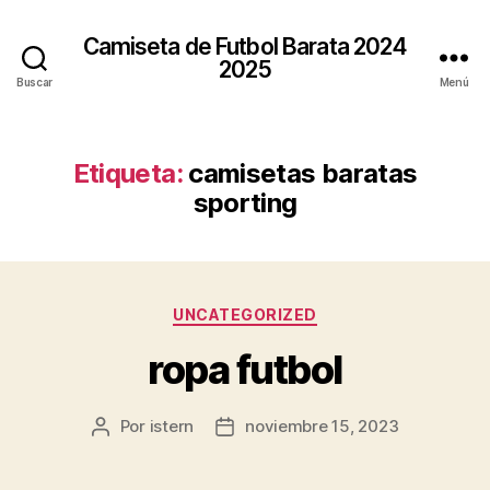
Camiseta de Futbol Barata 2024
2025
Buscar
Menú
Etiqueta:
camisetas baratas
sporting
Categorías
UNCATEGORIZED
ropa futbol
Por
istern
noviembre 15, 2023
Autor
Fecha
de
de
la
la