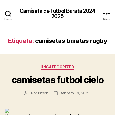
Camiseta de Futbol Barata 2024
2025
Buscar
Menú
Etiqueta:
camisetas baratas rugby
Categorías
UNCATEGORIZED
camisetas futbol cielo
Por
istern
febrero 14, 2023
Autor
Fecha
de
de
la
la
entrada
entrada