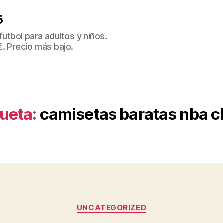
5
tbol para adultos y niños.
€. Precio más bajo.
queta:
camisetas baratas nba c
Categorías
UNCATEGORIZED