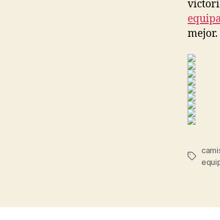
victor
equipa
mejor.
camis
Etiqueta
equi