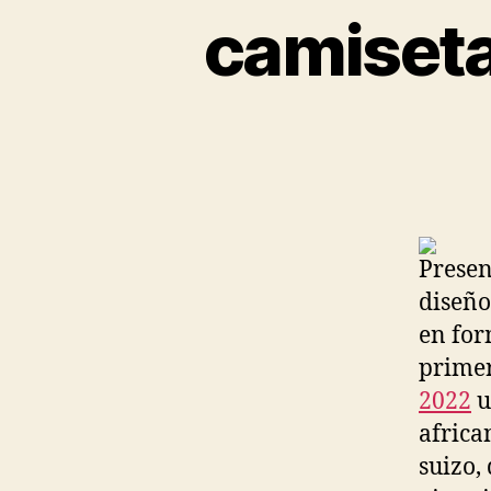
camiseta
Presen
diseño
en for
primer
2022
u
africa
suizo,