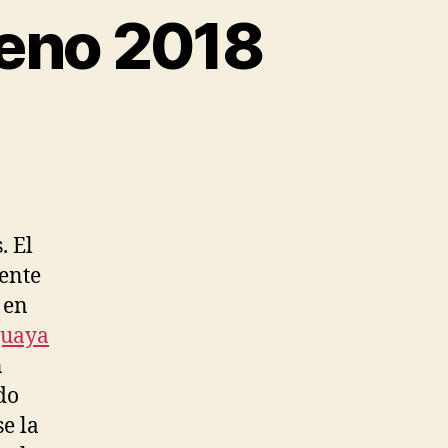
leno 2018
. El
ente
 en
guaya
n
do
e la