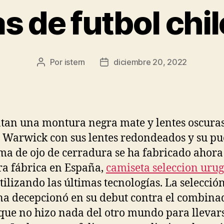
s de futbol chi
Por
istern
diciembre 20, 2022
Autor
Fecha
de
de
la
la
entrada
entrada
tan una montura negra mate y lentes oscuras
 Warwick con sus lentes redondeados y su pu
ma de ojo de cerradura se ha fabricado ahora
a fábrica en España,
camiseta seleccion uru
tilizando las últimas tecnologías. La selecció
na decepcionó en su debut contra el combina
 que no hizo nada del otro mundo para llevars