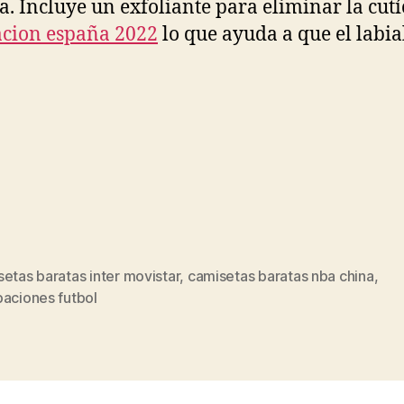
ia. Incluye un exfoliante para eliminar la cutí
cion españa 2022
lo que ayuda a que el labial
etas baratas inter movistar
,
camisetas baratas nba china
,
s
paciones futbol