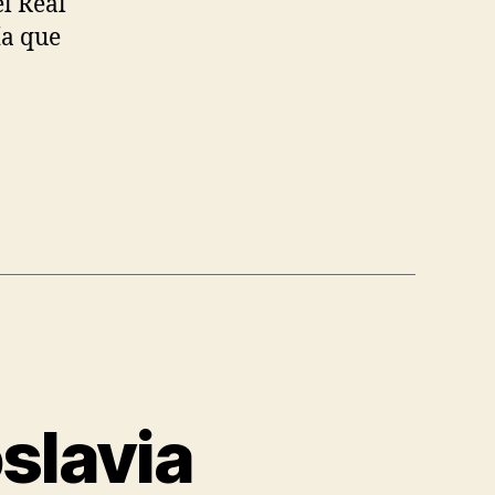
el Real
ía que
slavia