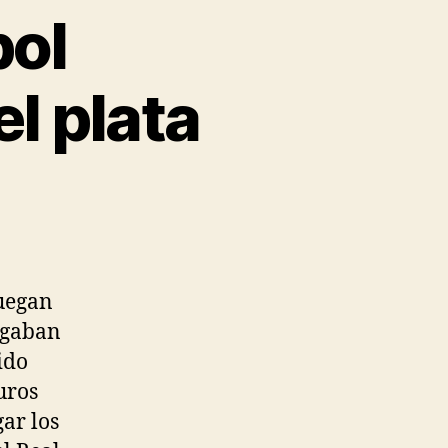
bol
l plata
juegan
jugaban
ido
uros
gar los