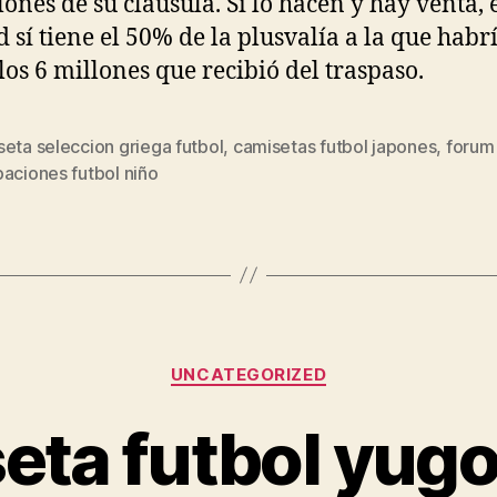
lones de su cláusula. Si lo hacen y hay venta, 
 sí tiene el 50% de la plusvalía a la que habr
 los 6 millones que recibió del traspaso.
eta seleccion griega futbol
,
camisetas futbol japones
,
forum
s
aciones futbol niño
Categorías
UNCATEGORIZED
eta futbol yugo