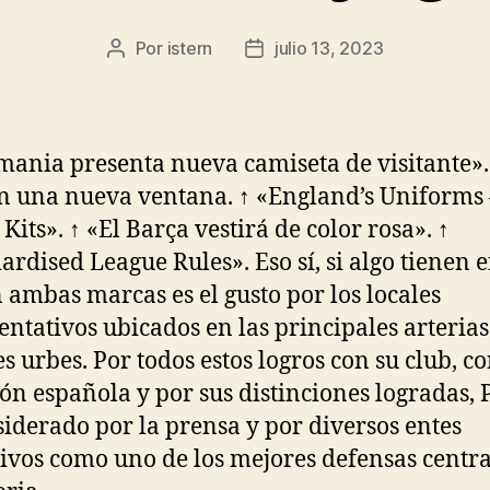
Por
istern
julio 13, 2023
Autor
Fecha
de
de
la
la
entrada
entrada
mania presenta nueva camiseta de visitante».
n una nueva ventana. ↑ «England’s Uniforms 
Kits». ↑ «El Barça vestirá de color rosa». ↑
ardised League Rules». Eso sí, si algo tienen 
ambas marcas es el gusto por los locales
entativos ubicados en las principales arterias
s urbes. Por todos estos logros con su club, co
ión española y por sus distinciones logradas, 
siderado por la prensa y por diversos entes
ivos como uno de los mejores defensas centra