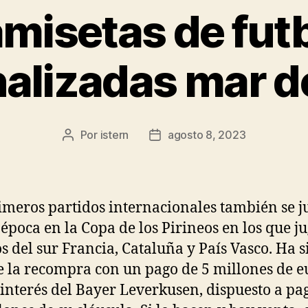
misetas de fut
alizadas mar de
Por
istern
agosto 8, 2023
Autor
Fecha
de
de
la
la
entrada
entrada
imeros partidos internacionales también se 
 época en la Copa de los Pirineos en los que 
s del sur Francia, Cataluña y País Vasco. Ha s
e la recompra con un pago de 5 millones de e
l interés del Bayer Leverkusen, dispuesto a pa