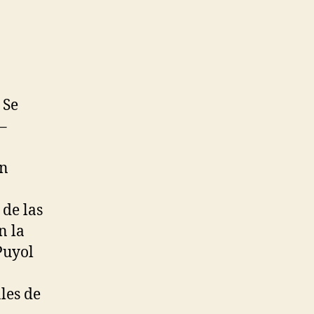
 Se
–
en
 de las
n la
Puyol
les de