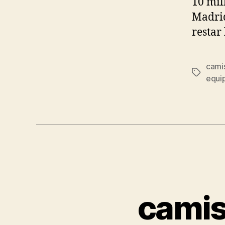
10 mil
Madrid
restar
camis
Etiqueta
equip
camis