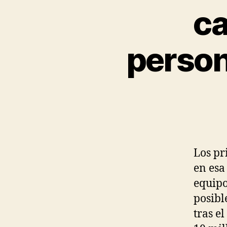
ca
person
Los pr
en esa
equipo
posibl
tras e