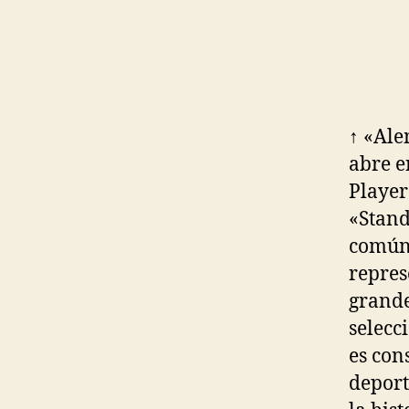
↑ «Ale
abre e
Player 
«Stand
común 
repres
grande
selecc
es con
deport