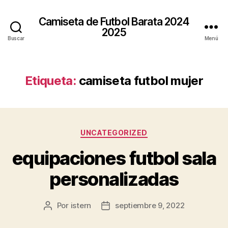
Camiseta de Futbol Barata 2024
2025
Buscar
Menú
Etiqueta:
camiseta futbol mujer
Categorías
UNCATEGORIZED
equipaciones futbol sala
personalizadas
Por
istern
septiembre 9, 2022
Autor
Fecha
de
de