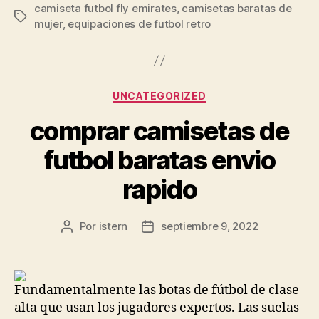
camiseta futbol fly emirates
,
camisetas baratas de
Etiquetas
mujer
,
equipaciones de futbol retro
Categorías
UNCATEGORIZED
comprar camisetas de
futbol baratas envio
rapido
Por
istern
septiembre 9, 2022
Autor
Fecha
de
de
la
la
entrada
entrada
Fundamentalmente las botas de fútbol de clase
alta que usan los jugadores expertos. Las suelas