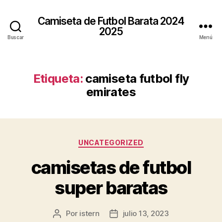
Camiseta de Futbol Barata 2024
2025
Buscar
Menú
Etiqueta:
camiseta futbol fly
emirates
Categorías
UNCATEGORIZED
camisetas de futbol
super baratas
Por
istern
julio 13, 2023
Autor
Fecha