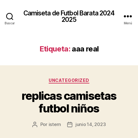
Camiseta de Futbol Barata 2024
2025
Buscar
Menú
Etiqueta:
aaa real
Categorías
UNCATEGORIZED
replicas camisetas
futbol niños
Por
istern
junio 14, 2023
Autor
Fecha
de
de