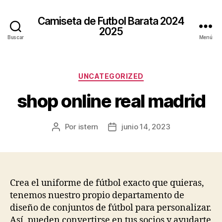
Camiseta de Futbol Barata 2024
2025
Buscar
Menú
Categorías
UNCATEGORIZED
shop online real madrid
Por
istern
junio 14, 2023
Autor
Fecha
de
de
la
la
entrada
entrada
Crea el uniforme de fútbol exacto que quieras,
tenemos nuestro propio departamento de
diseño de conjuntos de fútbol para personalizar.
Así, pueden convertirse en tus socios y ayudarte