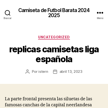
Camiseta de Futbol Barata 2024
2025
Buscar
Menú
Categorías
UNCATEGORIZED
replicas camisetas liga
española
Por
istern
abril 13, 2023
Autor
Fecha
de
de
la
la
entrada
entrada
La parte frontal presenta las siluetas de las
famosas canchas de la capital neerlandesa