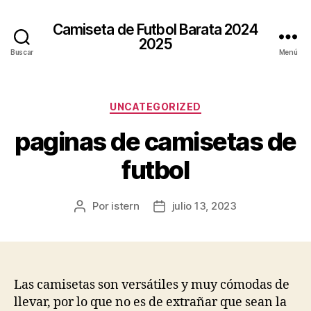
Camiseta de Futbol Barata 2024
2025
Buscar
Menú
Categorías
UNCATEGORIZED
paginas de camisetas de
futbol
Por
istern
julio 13, 2023
Autor
Fecha
de
de
la
la
entrada
entrada
Las camisetas son versátiles y muy cómodas de
llevar, por lo que no es de extrañar que sean la