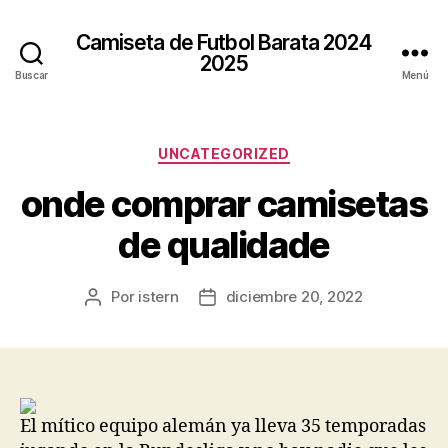
Camiseta de Futbol Barata 2024
2025
Buscar
Menú
Categorías
UNCATEGORIZED
onde comprar camisetas
de qualidade
Por
istern
diciembre 20, 2022
Autor
Fecha
de
de
la
la
entrada
entrada
El mítico equipo alemán ya lleva 35 temporadas