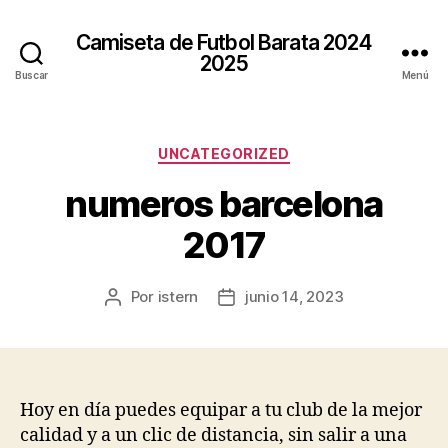
Camiseta de Futbol Barata 2024
2025
Buscar
Menú
Categorías
UNCATEGORIZED
numeros barcelona
2017
Por
istern
junio 14, 2023
Autor
Fecha
de
de
la
la
entrada
entrada
Hoy en día puedes equipar a tu club de la mejor
calidad y a un clic de distancia, sin salir a una