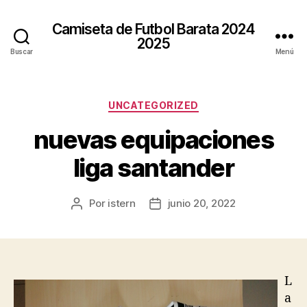
Camiseta de Futbol Barata 2024
2025
Buscar
Menú
Categorías
UNCATEGORIZED
nuevas equipaciones
liga santander
Por
istern
junio 20, 2022
Autor
Fecha
de
de
la
la
entrada
entrada
L
a