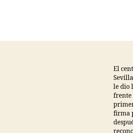
El cen
Sevill
le dio
frente
primer
firma
despué
recono