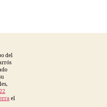
po del
arrós
tado
su
les,
022
erra
el