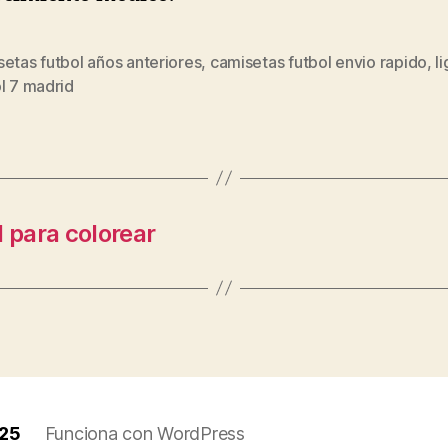
etas futbol años anteriores
,
camisetas futbol envio rapido
,
l
s
l 7 madrid
 para colorear
025
Funciona con WordPress