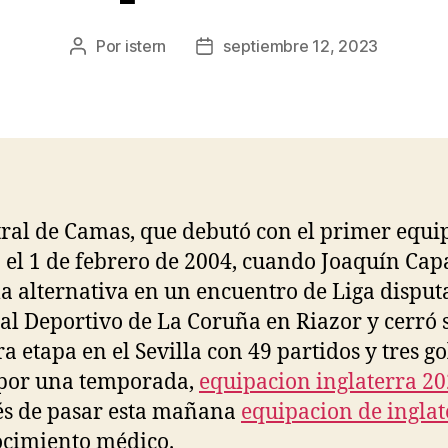
Por
istern
septiembre 12, 2023
Autor
Fecha
de
de
la
la
entrada
entrada
tral de Camas, que debutó con el primer equi
a el 1 de febrero de 2004, cuando Joaquín Cap
 la alternativa en un encuentro de Liga dispu
 al Deportivo de La Coruña en Riazor y cerró 
a etapa en el Sevilla con 49 partidos y tres go
 por una temporada,
equipacion inglaterra 2
s de pasar esta mañana
equipacion de inglat
cimiento médico.