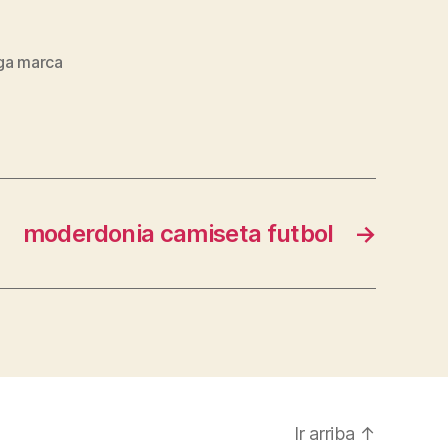
iga marca
moderdonia camiseta futbol
→
Ir arriba
↑