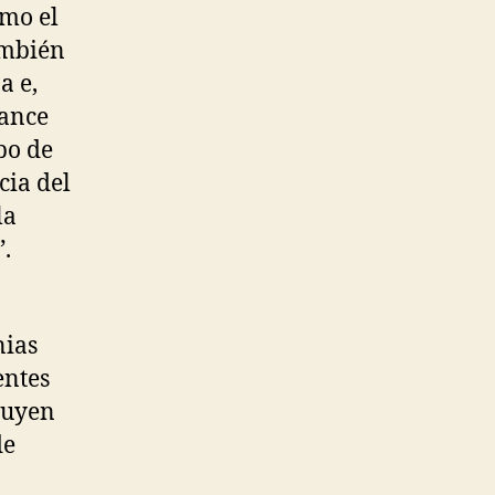
omo el
ambién
a e,
lance
po de
cia del
la
”.
nias
entes
luyen
de