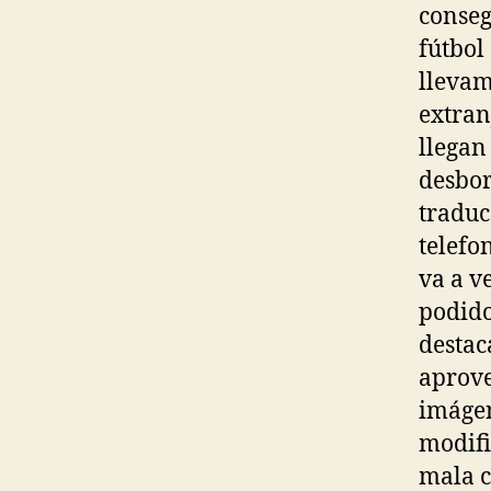
conseg
fútbol
llevam
extran
llegan
desbor
traduc
telefo
va a v
podido
destac
aprove
imágen
modifi
mala c