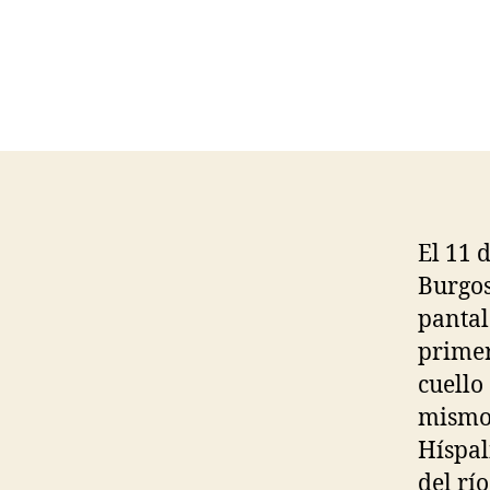
El 11 
Burgos
pantal
primer
cuello
mismo 
Híspal
del rí