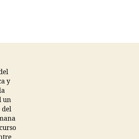
del
ca y
la
d un
 del
omana
 curso
ntre