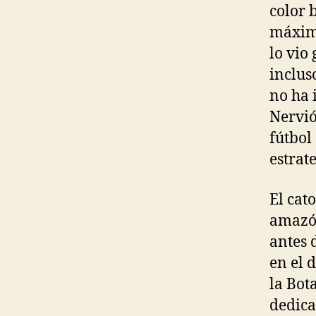
color 
máximo
lo vio
inclus
no ha 
Nervió
fútbol
estrat
El cat
amazón
antes 
en el 
la Bot
dedica