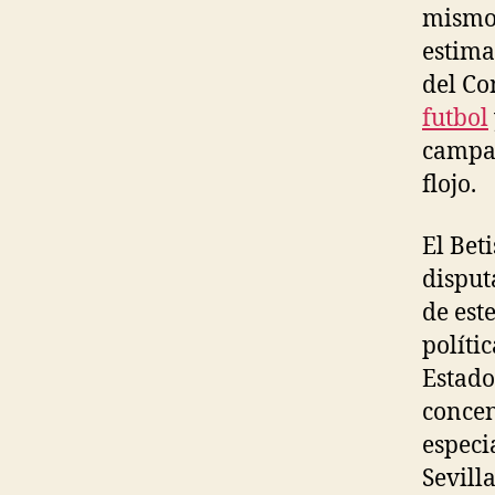
mismo,
estima
del Co
futbol
campañ
flojo.
El Bet
disput
de est
políti
Estado
concen
especi
Sevill