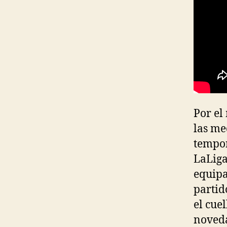
Por el
las me
tempor
LaLiga
equipa
partid
el cue
noveda