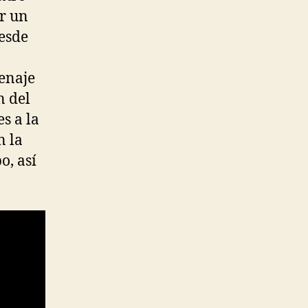
or un
desde
enaje
n del
s a la
n la
o, así