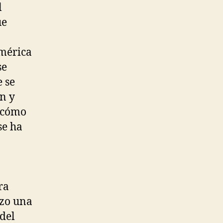
l
ue
américa
se
 se
n y
r cómo
se ha
ra
izo una
del