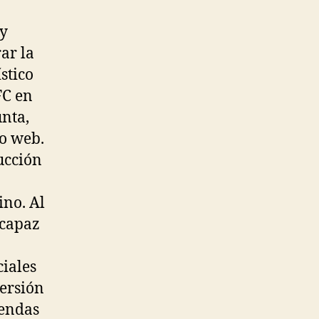
ay
ar la
stico
FC en
unta,
io web.
ucción
ino. Al
ncapaz
ciales
versión
iendas