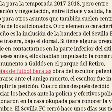
lla para la temporada 2017-2018, pero entre
ación y negociación, entre fichaje y salida, h
 para otros asuntos que también suelen centr
ón de los aficionados. Otro elemento caracterí
seño es la inclusión de la bandera del Sevilla 
e trasera, bajo el dorsal. Si tiene alguna preg
e en contactarnos en la parte inferior del sit
eses antes, ellos habían impulsado la constr
numento a Galdós en el parque del Retiro,
tas de futbol baratas
obra del escultor palent
rarse ante el amigo muerto, el escultor fue i
plir la petición. Cuatro días después decidió
iar los hechos ante la policía y efectivos poli
sonaron en la casa okupada para conocer la 
mbre. El Sevilla FC cerró hace unos días sus t