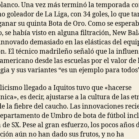
blanco. Una vez más terminó la temporada c
 goleador de La Liga, con 34 goles, lo que t
 ganar su quinta Bota de Oro. Como se esperab
o, se había visto en alguna filtración, New Ba
innovado demasiado en las elásticas del equi
n. El técnico madrileño señaló que la influen
 americano desde las escuelas por el valor de 
egia y sus variantes “es un ejemplo para todos
olicismo llegado a Iquitos tuvo que «hacerse
ica», es decir, ajustarse a la cultura de las et
de la fiebre del caucho. Las innovaciones reci
departamento de Umbro de bota de fútbol inc
a de SX. Pese al gran esfuerzo, los pocos años 
ción aún no han dado sus frutos, y no ha