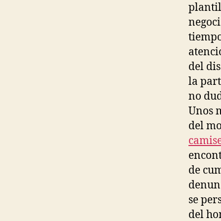
planti
negoci
tiempo
atenci
del di
la part
no dud
Unos m
del mo
camise
encont
de cum
denunc
se per
del ho