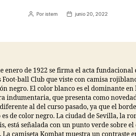
Por
istern
junio 20, 2022
Autor
Fecha
de
de
la
la
entrada
entrada
de enero de 1922 se firma el acta fundacional 
 Foot-ball Club que viste con camisa rojiblan
ón negro. El color blanco es el dominante en 
a indumentaria, que presenta como noveda
 diferente al del curso pasado, ya que el borde
es de color negro. La ciudad de Sevilla, la r
is, está señalada con un punto verde sobre el
o. La camiseta Kombat muestra un contraste e