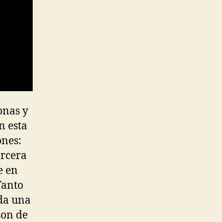
onas y
n esta
ones:
ercera
e en
Tanto
uda una
son de