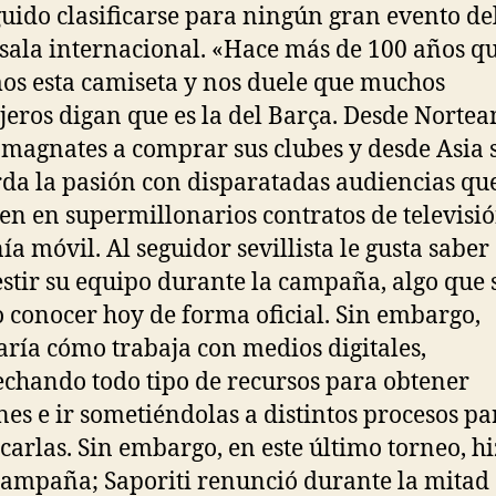
uido clasificarse para ningún gran evento de
 sala internacional. «Hace más de 100 años q
os esta camiseta y nos duele que muchos
jeros digan que es la del Barça. Desde Norte
 magnates a comprar sus clubes y desde Asia 
da la pasión con disparatadas audiencias que
en en supermillonarios contratos de televisió
nía móvil. Al seguidor sevillista le gusta sabe
estir su equipo durante la campaña, algo que 
 conocer hoy de forma oficial. Sin embargo,
aría cómo trabaja con medios digitales,
chando todo tipo de recursos para obtener
es e ir sometiéndolas a distintos procesos pa
carlas. Sin embargo, en este último torneo, h
ampaña; Saporiti renunció durante la mitad 