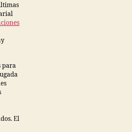
últimas
arial
ciones
ay
s para
rugada
nes
s
dos. El