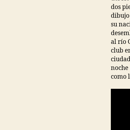
dos pi
dibujo
su nac
desem
al río
club e
ciudad
noche 
como la