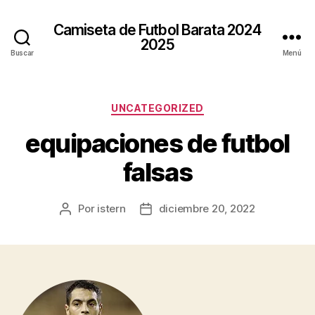
Camiseta de Futbol Barata 2024
2025
Buscar
Menú
Categorías
UNCATEGORIZED
equipaciones de futbol
falsas
Por
istern
diciembre 20, 2022
Autor
Fecha
de
de
la
la
entrada
entrada