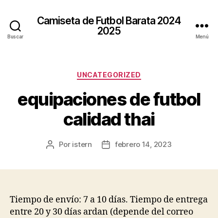
Camiseta de Futbol Barata 2024
2025
Buscar
Menú
Categorías
UNCATEGORIZED
equipaciones de futbol
calidad thai
Por
istern
febrero 14, 2023
Autor
Fecha
de
de
la
la
entrada
entrada
Tiempo de envío: 7 a 10 días. Tiempo de entrega
entre 20 y 30 días ardan (depende del correo