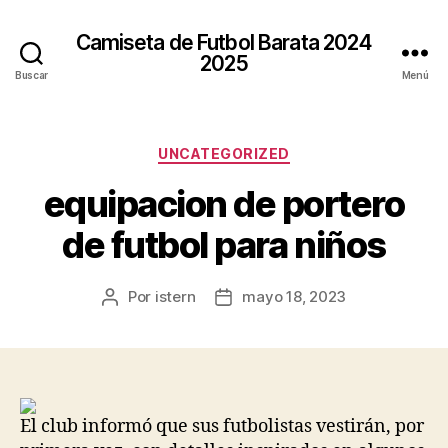
Camiseta de Futbol Barata 2024
2025
Buscar
Menú
Categorías
UNCATEGORIZED
equipacion de portero
de futbol para niños
Por
istern
mayo 18, 2023
Autor
Fecha
de
de
la
la
entrada
entrada
El club informó que sus futbolistas vestirán, por