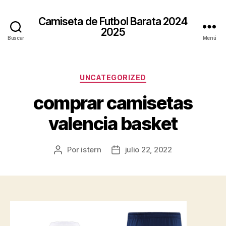
Camiseta de Futbol Barata 2024
2025
Buscar
Menú
Categorías
UNCATEGORIZED
comprar camisetas
valencia basket
Por
istern
julio 22, 2022
Autor
Fecha
de
de
la
la
entrada
entrada