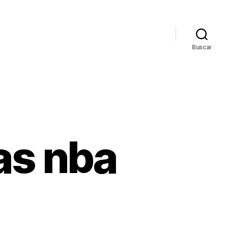
Buscar
as nba