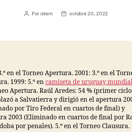
Por
istern
octubre 20, 2022
Autor
Fecha
de
de
la
la
entrada
entrada
3.º en el Torneo Apertura. 2001: 3.º en el Torn
ra. 1999: 5.º en
camiseta de uruguay mundia
neo Apertura. Raúl Aredes: 54 % (primer ciclo
azó a Salvatierra y dirigió en el apertura 20
nado por Tiro Federal en cuartos de final) y
ra 2003 (Eliminado en cuartos de final por R
doba por penales). 5.º en el Torneo Clausura.