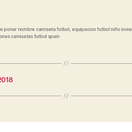
e poner nombre camiseta futbol
,
equipacion futbol niño invi
s
ones camisetas futbol spain
2018