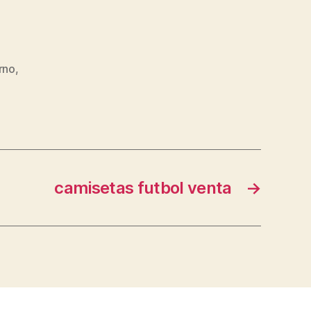
erno
,
camisetas futbol venta
→