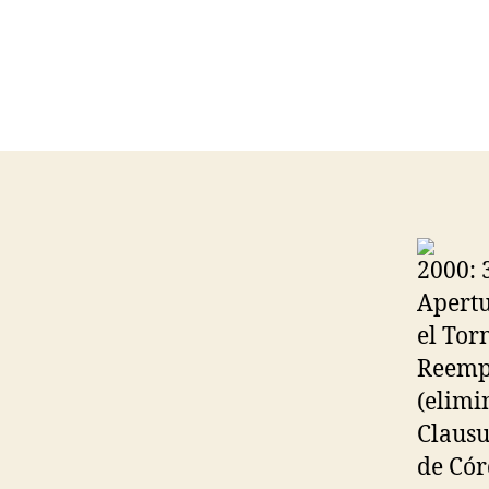
2000: 
Apertu
el Tor
Reempl
(elimi
Clausu
de Cór