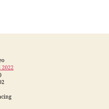
eo
l 2022
)
02
acing