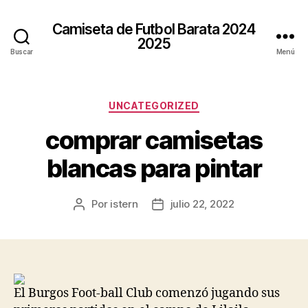
Camiseta de Futbol Barata 2024
2025
Buscar
Menú
Categorías
UNCATEGORIZED
comprar camisetas
blancas para pintar
Por
istern
julio 22, 2022
Autor
Fecha
de
de
la
la
entrada
entrada
El Burgos Foot-ball Club comenzó jugando sus