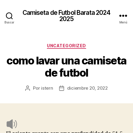
Camiseta de Futbol Barata 2024
2025
Buscar
Menú
Categorías
UNCATEGORIZED
como lavar una camiseta
de futbol
Por
istern
diciembre 20, 2022
Autor
Fecha
de
de
la
la
entrada
entrada