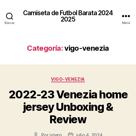
Camiseta de Futbol Barata 2024
2025
Buscar
Menú
Categoría:
vigo-venezia
Categorías
VIGO-VENEZIA
2022-23 Venezia home
jersey Unboxing &
Review
Por
istern
julio 4, 2024
Autor
Fecha