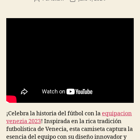
de
de
la
la
entrada
entrada
¡Celebra la historia del fútbol con la
equipacion
venezia 2023
! Inspirada en la rica tradición
futbolística de Venecia, esta camiseta captura la
esencia del equipo con su diseño innovador y