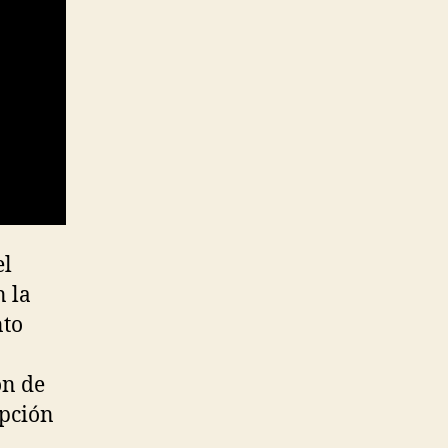
el
n la
nto
ón de
opción