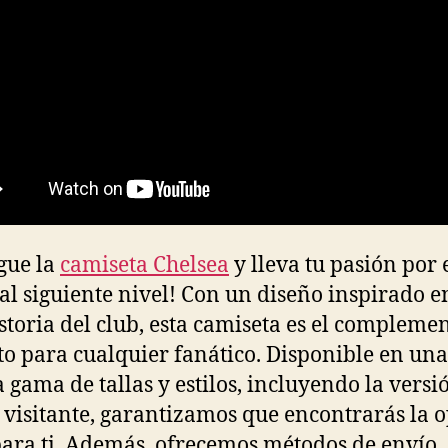
gue la
camiseta Chelsea
y lleva tu pasión por 
 al siguiente nivel! Con un diseño inspirado e
istoria del club, esta camiseta es el compleme
to para cualquier fanático. Disponible en una
 gama de tallas y estilos, incluyendo la versi
y visitante, garantizamos que encontrarás la 
para ti. Además, ofrecemos métodos de envío