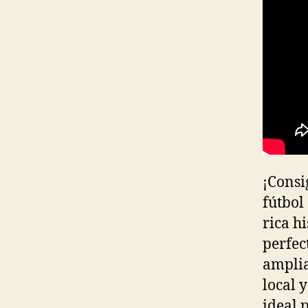
¡Consi
fútbol
rica h
perfec
amplia
local 
ideal 