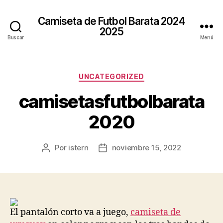
Camiseta de Futbol Barata 2024
2025
Buscar
Menú
Categorías
UNCATEGORIZED
camisetasfutbolbarata
2020
Por
istern
noviembre 15, 2022
Autor
Fecha
de
de
la
la
entrada
entrada
El pantalón corto va a juego,
camiseta de