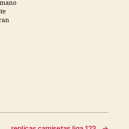
a mano
te
gran
replicas camisetas liga 123
→