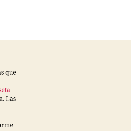
as que
,
seta
a. Las
forme