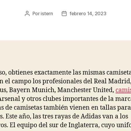
Por
istern
febrero 14, 2023
Autor
Fecha
de
de
la
la
entrada
entrada
so, obtienes exactamente las mismas camiset
n el campo los profesionales del Real Madrid
us, Bayern Munich, Manchester United,
cami
rsenal y otros clubes importantes de la marc
as de camisetas también vienen en tallas para
s. Este año, las tres rayas de Adidas van a los
s. El equipo del sur de Inglaterra, cuyo uni