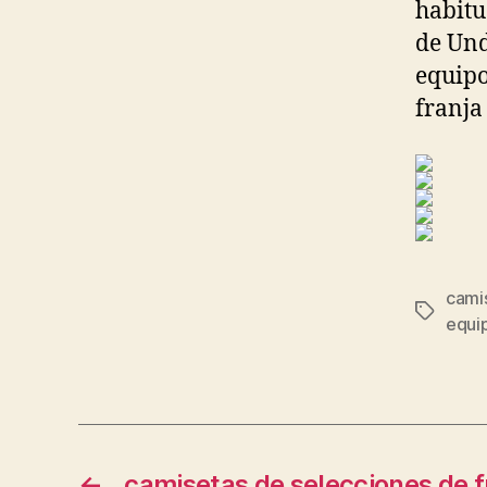
habitu
de Und
equipo
franja
cami
Etiqueta
equip
←
camisetas de selecciones de f