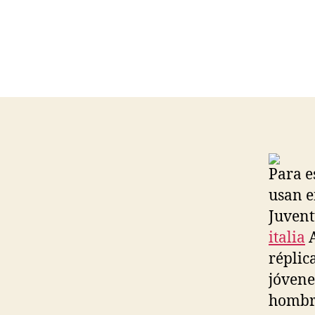
Para e
usan e
Juvent
italia
A
réplic
jóvene
hombro