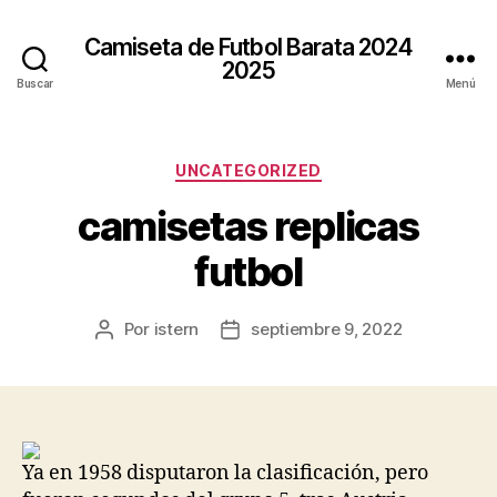
Camiseta de Futbol Barata 2024
2025
Buscar
Menú
Categorías
UNCATEGORIZED
camisetas replicas
futbol
Por
istern
septiembre 9, 2022
Autor
Fecha
de
de
la
la
entrada
entrada
Ya en 1958 disputaron la clasificación, pero