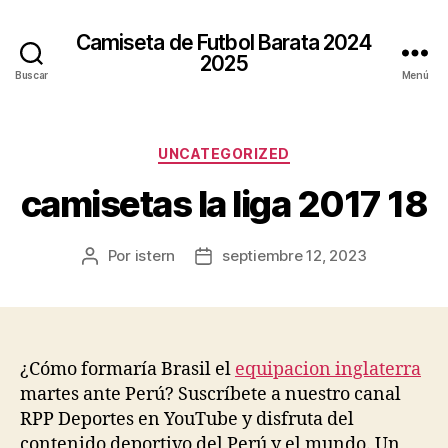
Camiseta de Futbol Barata 2024
2025
Buscar
Menú
Categorías
UNCATEGORIZED
camisetas la liga 2017 18
Por
istern
septiembre 12, 2023
Autor
Fecha
de
de
la
la
entrada
entrada
¿Cómo formaría Brasil el
equipacion inglaterra
martes ante Perú? Suscríbete a nuestro canal
RPP Deportes en YouTube y disfruta del
contenido deportivo del Perú y el mundo. Un