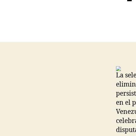
La sel
elimin
persis
en el 
Venezu
celebr
disput