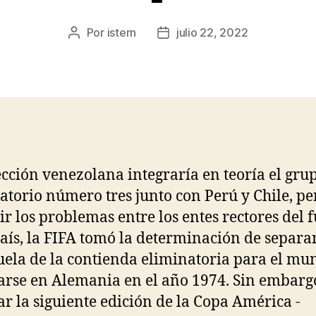
Por
istern
julio 22, 2022
Autor
Fecha
de
de
la
la
entrada
entrada
ección venezolana integraría en teoría el gru
atorio número tres junto con Perú y Chile, pe
tir los problemas entre los entes rectores del 
país, la FIFA tomó la determinación de separa
ela de la contienda eliminatoria para el mun
arse en Alemania en el año 1974. Sin embar
ar la siguiente edición de la Copa América -