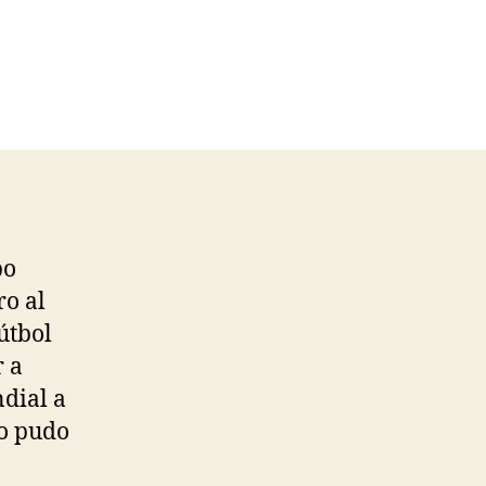
po
ro al
fútbol
r a
dial a
go pudo