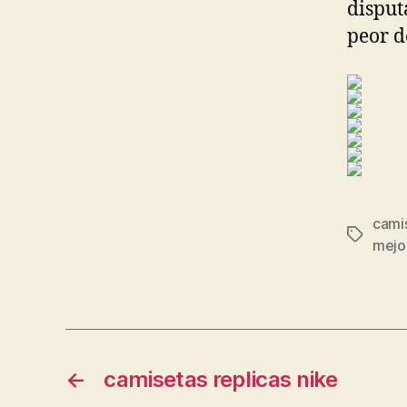
disput
peor d
camis
Etiqueta
mejor
←
camisetas replicas nike