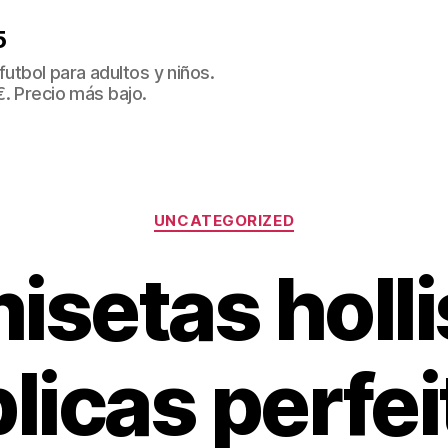
5
tbol para adultos y niños.
€. Precio más bajo.
Categorías
UNCATEGORIZED
isetas holli
plicas perfei