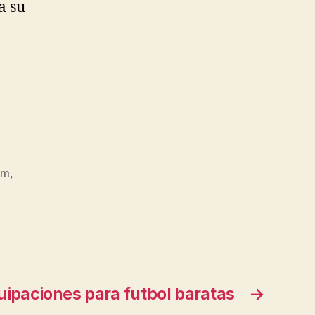
a su
om
,
uipaciones para futbol baratas
→