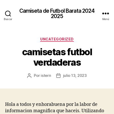
Camiseta de Futbol Barata 2024
2025
Buscar
Menú
Categorías
UNCATEGORIZED
camisetas futbol
verdaderas
Por
istern
julio 13, 2023
Autor
Fecha
de
de
la
la
entrada
entrada
Hola a todos y enhorabuena por la labor de
informacion magnifica que haceis. Utilizando