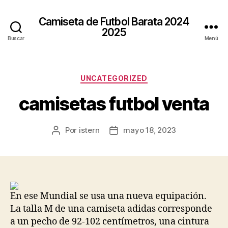
Camiseta de Futbol Barata 2024
2025
Buscar
Menú
Categorías
UNCATEGORIZED
camisetas futbol venta
Por
istern
mayo 18, 2023
Autor
Fecha
de
de
la
la
entrada
entrada
En ese Mundial se usa una nueva equipación.
La talla M de una camiseta adidas corresponde
a un pecho de 92-102 centímetros, una cintura