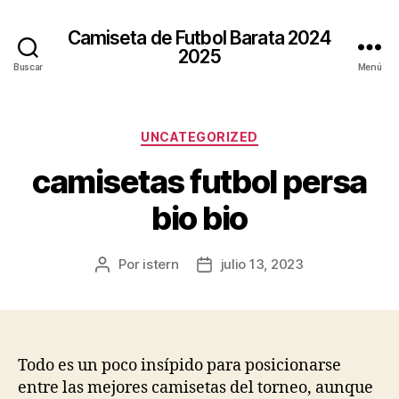
Camiseta de Futbol Barata 2024
2025
Buscar
Menú
Categorías
UNCATEGORIZED
camisetas futbol persa
bio bio
Por
istern
julio 13, 2023
Autor
Fecha
de
de
la
la
entrada
entrada
Todo es un poco insípido para posicionarse
entre las mejores camisetas del torneo, aunque