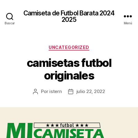
Camiseta de Futbol Barata 2024
2025
Buscar
Menú
Categorías
UNCATEGORIZED
camisetas futbol
originales
Por
istern
julio 22, 2022
Autor
Fecha
de
de
la
la
entrada
entrada