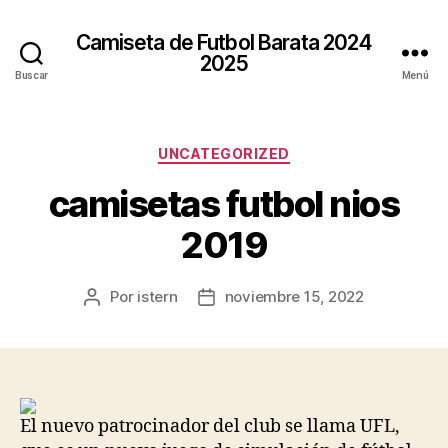
Camiseta de Futbol Barata 2024
2025
Buscar
Menú
Categorías
UNCATEGORIZED
camisetas futbol nios
2019
Por
istern
noviembre 15, 2022
Autor
Fecha
de
de
la
la
entrada
entrada
El nuevo patrocinador del club se llama UFL,