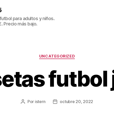
5
tbol para adultos y niños.
€. Precio más bajo.
Categorías
UNCATEGORIZED
etas futbol
Por
istern
octubre 20, 2022
Autor
Fecha
de
de