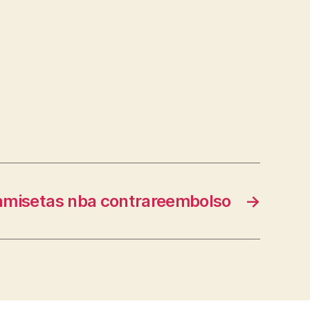
amisetas nba contrareembolso
→