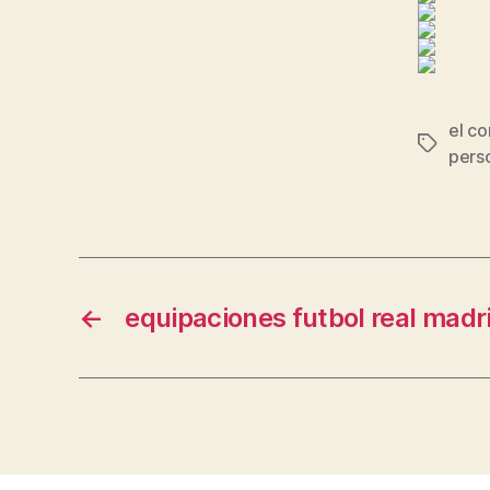
el co
Etiqueta
pers
←
equipaciones futbol real madri