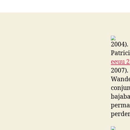
2004).
Patric
eeuu 
2007).
Wander
conjun
bajaba
perman
perder