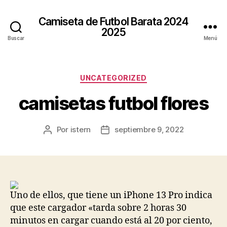
Camiseta de Futbol Barata 2024
2025
Buscar
Menú
Categorías
UNCATEGORIZED
camisetas futbol flores
Por
istern
septiembre 9, 2022
Autor
Fecha
de
de
la
la
entrada
entrada
Uno de ellos, que tiene un iPhone 13 Pro indica
que este cargador «tarda sobre 2 horas 30
minutos en cargar cuando está al 20 por ciento,