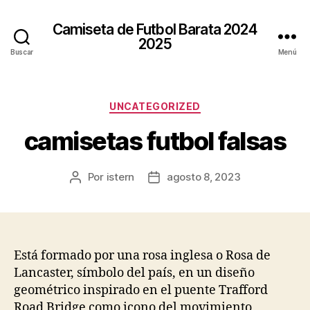
Camiseta de Futbol Barata 2024
2025
Buscar
Menú
Categorías
UNCATEGORIZED
camisetas futbol falsas
Por
istern
agosto 8, 2023
Autor
Fecha
de
de
la
la
entrada
entrada
Está formado por una rosa inglesa o Rosa de
Lancaster, símbolo del país, en un diseño
geométrico inspirado en el puente Trafford
Road Bridge como icono del movimiento