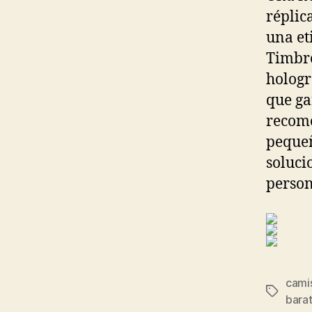
réplica
una et
Timbre
hologr
que ga
recom
pequeñ
soluci
person
camis
Etiqueta
bara