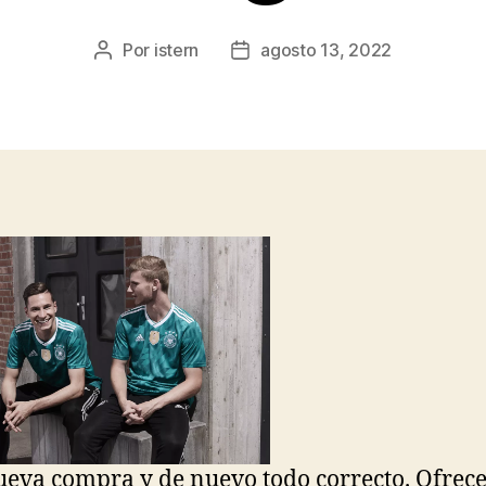
Por
istern
agosto 13, 2022
Autor
Fecha
de
de
la
la
entrada
entrada
eva compra y de nuevo todo correcto. Ofrec