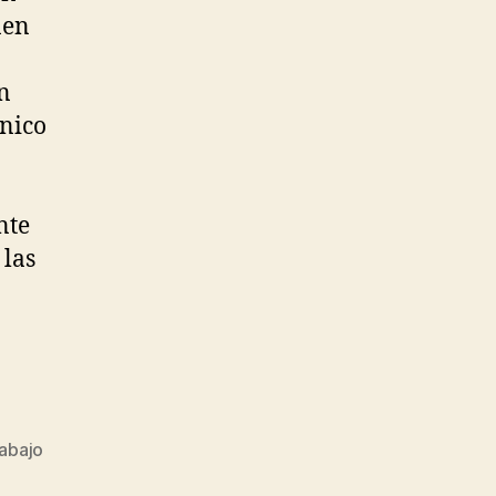
nen
n
único
nte
 las
rabajo