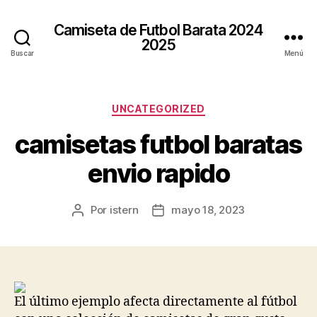
Camiseta de Futbol Barata 2024
2025
Buscar
Menú
Categorías
UNCATEGORIZED
camisetas futbol baratas
envio rapido
Por
istern
mayo 18, 2023
Autor
Fecha
de
de
la
la
entrada
entrada
El último ejemplo afecta directamente al fútbol