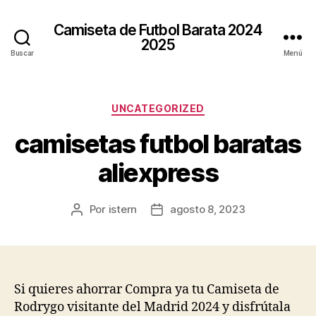
Camiseta de Futbol Barata 2024
2025
Buscar
Menú
Categorías
UNCATEGORIZED
camisetas futbol baratas
aliexpress
Por
istern
agosto 8, 2023
Autor
Fecha
de
de
la
la
entrada
entrada
Si quieres ahorrar Compra ya tu Camiseta de
Rodrygo visitante del Madrid 2024 y disfrútala