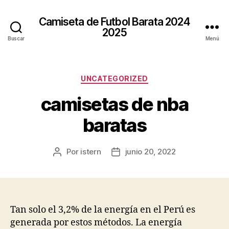
Camiseta de Futbol Barata 2024
2025
Buscar
Menú
Categorías
UNCATEGORIZED
camisetas de nba
baratas
Por
istern
junio 20, 2022
Autor
Fecha
de
de
la
la
entrada
entrada
Tan solo el 3,2% de la energía en el Perú es
generada por estos métodos. La energía