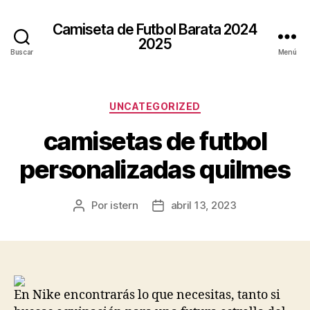
Camiseta de Futbol Barata 2024
2025
Buscar
Menú
Categorías
UNCATEGORIZED
camisetas de futbol
personalizadas quilmes
Por
istern
abril 13, 2023
Autor
Fecha
de
de
la
la
entrada
entrada
En Nike encontrarás lo que necesitas, tanto si