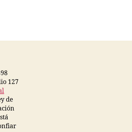
898
dio 127
al
ey de
lación
stá
onfiar