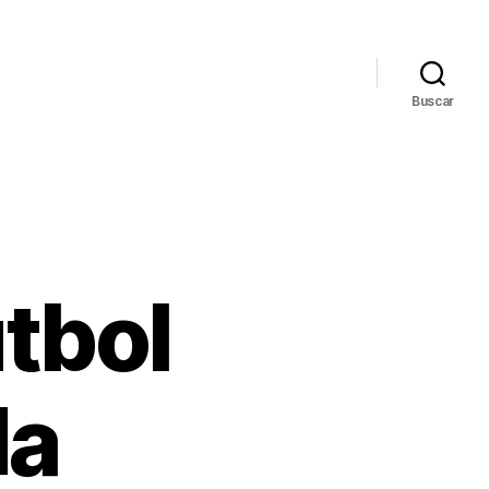
Buscar
tbol
da