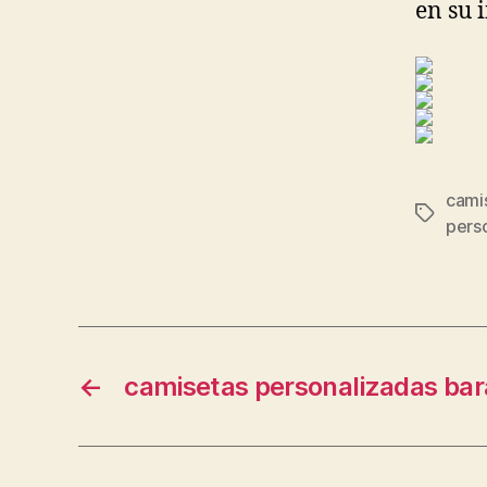
en su 
cami
Etiqueta
perso
←
camisetas personalizadas bar