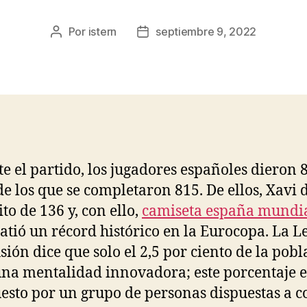
Por
istern
septiembre 9, 2022
Autor
Fecha
de
de
la
la
entrada
entrada
e el partido, los jugadores españoles dieron 
de los que se completaron 815. De ellos, Xavi 
to de 136 y, con ello,
camiseta españa mundi
atió un récord histórico en la Eurocopa. La L
usión dice que solo el 2,5 por ciento de la pob
una mentalidad innovadora; este porcentaje e
sto por un grupo de personas dispuestas a c