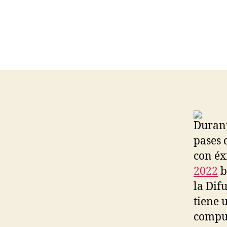
Durant
pases 
con éxi
2022
b
la Dif
tiene 
compue