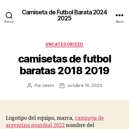
Camiseta de Futbol Barata 2024
2025
Buscar
Menú
Categorías
UNCATEGORIZED
camisetas de futbol
baratas 2018 2019
Por
istern
octubre 16, 2023
Autor
Fecha
de
de
la
la
entrada
entrada
Logotipo del equipo, marca,
camiseta de
argentina mundial 2022
nombre del