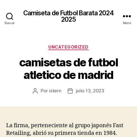
Camiseta de Futbol Barata 2024
2025
Buscar
Menú
Categorías
UNCATEGORIZED
camisetas de futbol
atletico de madrid
Por
istern
julio 13, 2023
Autor
Fecha
de
de
la
la
entrada
entrada
La firma, perteneciente al grupo japonés Fast
Retailing, abrió su primera tienda en 1984.