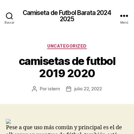
Camiseta de Futbol Barata 2024
2025
Buscar
Menú
Categorías
UNCATEGORIZED
camisetas de futbol
2019 2020
Por
istern
julio 22, 2022
Autor
Fecha
de
de
la
la
entrada
entrada
Pese a que uso más común y principal es el de