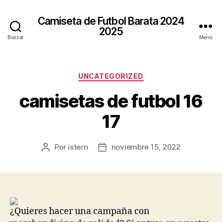
Camiseta de Futbol Barata 2024
2025
Buscar
Menú
Categorías
UNCATEGORIZED
camisetas de futbol 16
17
Por
istern
noviembre 15, 2022
Autor
Fecha
de
de
la
la
entrada
entrada
¿Quieres hacer una campaña con