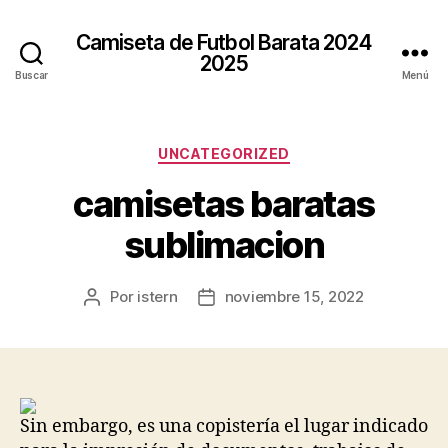
Camiseta de Futbol Barata 2024
2025
Buscar
Menú
Categorías
UNCATEGORIZED
camisetas baratas
sublimacion
Por
istern
noviembre 15, 2022
Autor
Fecha
de
de
la
la
entrada
entrada
Sin embargo, es una copistería el lugar indicado