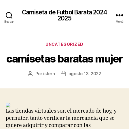
Camiseta de Futbol Barata 2024
2025
Buscar
Menú
Categorías
UNCATEGORIZED
camisetas baratas mujer
Por
istern
agosto 13, 2022
Autor
Fecha
de
de
la
la
entrada
entrada
Las tiendas virtuales son el mercado de hoy, y
permiten tanto verificar la mercancía que se
quiere adquirir y comparar con las